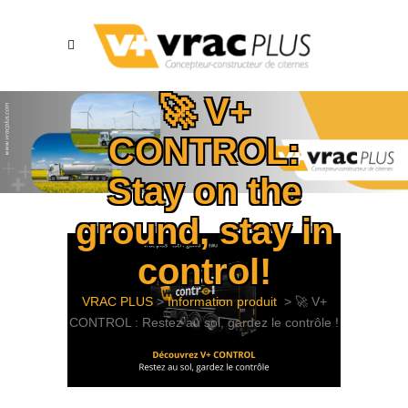
🚀 V+
CONTROL:
Stay on the
ground, stay in
control!
VRAC PLUS
>
Information produit
>
🚀 V+
CONTROL : Restez au sol, gardez le contrôle !