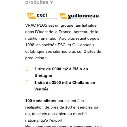
produites ?
VRAC PLUS est un groupe familial s
itué
dans l’Ouest de la France, berceau de
la
nutrition animale
.
Vrac plus
réuni
t
depuis
1998 les sociétés TSCI et Guillonneau
et
fabrique ses citernes
vrac
sur 2 sites de
production
:
1 site de 6000 m2 à Plélo en
Bretagne
1 site de 3500 m2 à Challans en
Vendée
100 spécialistes
participent à la
réalisation de près de 100
ensembles par
an, destinés aussi bien au marché
national qu’à l’export.
Nous sommes concepteur-constructeur de